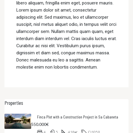
libero aliquam, fringilla enim eget, posuere mauris.
Lorem ipsum dolor sit amet, consectetur
adipiscing elit. Sed maximus, leo et ullamcorper
suscipit, nisl metus aliquet odio, in tempus velit orci
ullamcorper sem. Nullam mattis quam quam, eget
interdum diam interdum vel. Cras iaculis luctus erat.
Curabitur ac nisi elit. Vestibulum purus ipsum,
dignissim et diam sed, congue maximus massa.
Donec malesuada eu leo a sagittis. Aenean
molestie enim non lobortis condimentum.
Properties
Finca Plot with a Construction Project in Sa Cabaneta
550.000€
4
5
418
㎡
CI1059