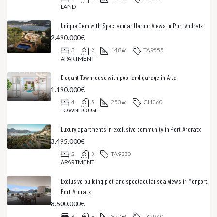
LAND
Unique Gem with Spectacular Harbor Views in Port Andratx
2.490.000€
3
2
148
㎡
TA9555
APARTMENT
Elegant Townhouse with pool and garage in Arta
1.190.000€
4
5
253
㎡
CI1060
TOWNHOUSE
Luxury apartments in exclusive community in Port Andratx
3.495.000€
2
3
TA9330
APARTMENT
Exclusive building plot and spectacular sea views in Monport,
Port Andratx
8.500.000€
6
8
857
㎡
TA9640