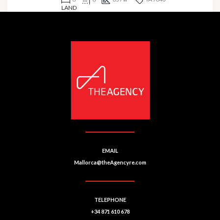
LAND
EMAIL
Mallorca@theAgencyre.com
TELEPHONE
+34 871 610 678