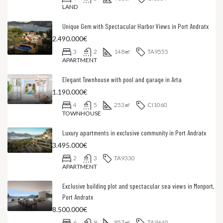
LAND
Unique Gem with Spectacular Harbor Views in Port Andratx
2.490.000€
3
2
148
㎡
TA9555
APARTMENT
Elegant Townhouse with pool and garage in Arta
1.190.000€
4
5
253
㎡
CI1060
TOWNHOUSE
Luxury apartments in exclusive community in Port Andratx
3.495.000€
2
3
TA9330
APARTMENT
Exclusive building plot and spectacular sea views in Monport,
Port Andratx
8.500.000€
6
8
857
㎡
TA9640