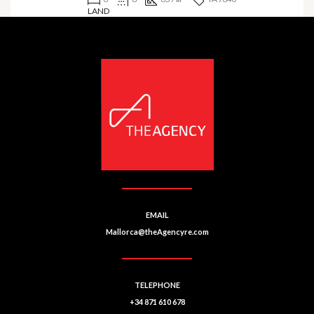
LAND
EMAIL
Mallorca@theAgencyre.com
TELEPHONE
+34 871 610 678