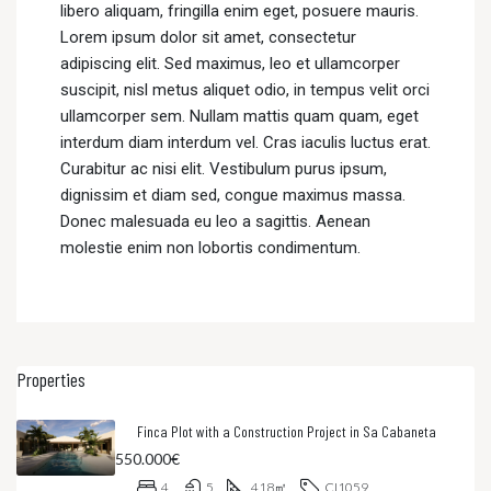
libero aliquam, fringilla enim eget, posuere mauris.
Lorem ipsum dolor sit amet, consectetur
adipiscing elit. Sed maximus, leo et ullamcorper
suscipit, nisl metus aliquet odio, in tempus velit orci
ullamcorper sem. Nullam mattis quam quam, eget
interdum diam interdum vel. Cras iaculis luctus erat.
Curabitur ac nisi elit. Vestibulum purus ipsum,
dignissim et diam sed, congue maximus massa.
Donec malesuada eu leo a sagittis. Aenean
molestie enim non lobortis condimentum.
Properties
Finca Plot with a Construction Project in Sa Cabaneta
550.000€
4
5
418
㎡
CI1059